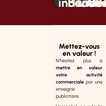
individue
Bande
face
Mét
P
Mettez-vous
en valeur !
N’hésitez plus à
mettre en valeur
votre activité
commerciale
par une
enseigne
publicitaire.